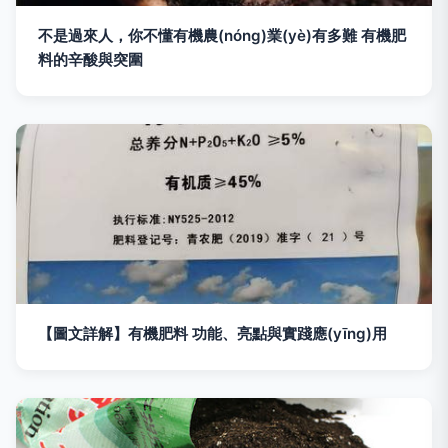
不是過來人，你不懂有機農(nóng)業(yè)有多難 有機肥
料的辛酸與突圍
【圖文詳解】有機肥料 功能、亮點與實踐應(yīng)用