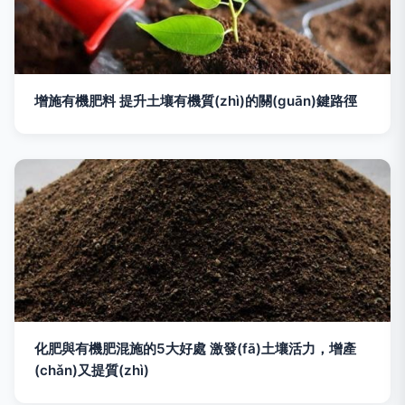
增施有機肥料 提升土壤有機質(zhì)的關(guān)鍵路徑
化肥與有機肥混施的5大好處 激發(fā)土壤活力，增產
(chǎn)又提質(zhì)