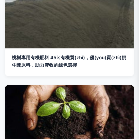
桃樹專用有機肥料 45%有機質(zhì)，優(yōu)質(zhì)奶
牛糞原料，助力豐收的綠色選擇