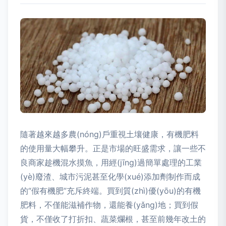
隨著越來越多農(nóng)戶重視土壤健康，有機肥料
的使用量大幅攀升。正是市場的旺盛需求，讓一些不
良商家趁機混水摸魚，用經(jīng)過簡單處理的工業
(yè)廢渣、城市污泥甚至化學(xué)添加劑制作而成
的“假有機肥”充斥終端。買到質(zhì)優(yōu)的有機
肥料，不僅能滋補作物，還能養(yǎng)地；買到假
貨，不僅收了打折扣、蔬菜爛根，甚至前幾年改土的