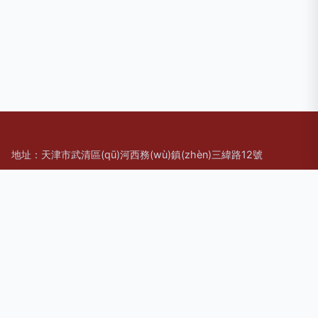
地址：天津市武清區(qū)河西務(wù)鎮(zhèn)三緯路12號
電話：1303278**
Copyright © 2026
www.xzc2.cn
有機肥料
天津市泰昂生物科技
有限公司
有機肥料
版權(quán)所有
Sitemap
感谢您访问我们的网站，您可能还对以下资源感兴趣：甘南荒荡