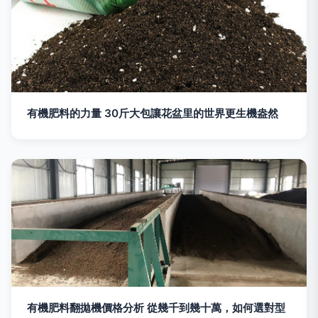
有機肥料的力量 30斤大包讓花盆里的世界更生機盎然
有機肥料翻拋機價格分析 從幾千到幾十萬，如何選對型