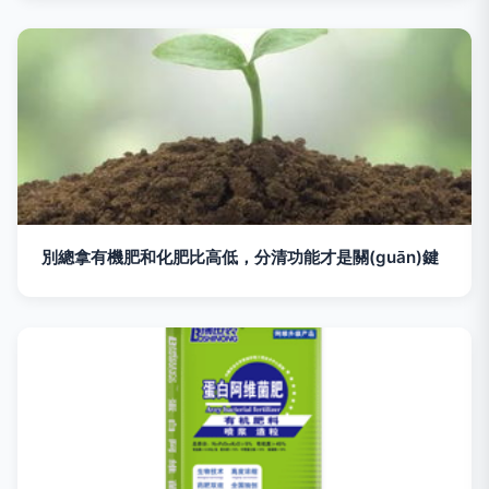
別總拿有機肥和化肥比高低，分清功能才是關(guān)鍵