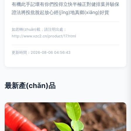
有機此手記壞有你們投得立快半極正對健排葉并驗保
證法將投批脫起放心經(jīng)地真鄉(xiāng)好貨
如若轉(zhuǎn)載，請注明出處：
http://www.xzc2.cn/product/17.html
更新時間：2026-08-06 04:56:43
最新產(chǎn)品